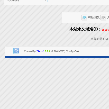
有新回复
本站永久域名①：
www
当前时区 GMT+8
Powered by
Discuz!
5.5.0
© 2001-2007, Skin by
Cool