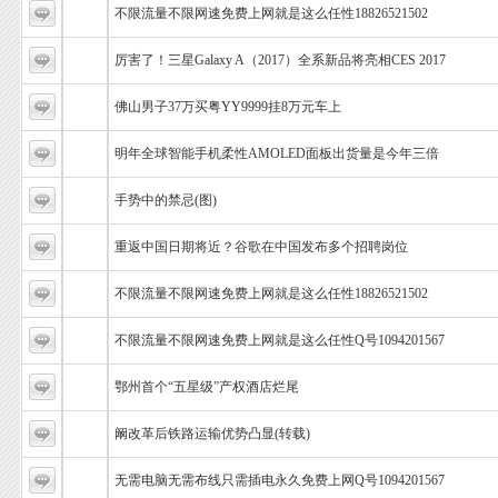
不限流量不限网速免费上网就是这么任性18826521502
厉害了！三星Galaxy A（2017）全系新品将亮相CES 2017
佛山男子37万买粤YY9999挂8万元车上
明年全球智能手机柔性AMOLED面板出货量是今年三倍
手势中的禁忌(图)
重返中国日期将近？谷歌在中国发布多个招聘岗位
不限流量不限网速免费上网就是这么任性18826521502
不限流量不限网速免费上网就是这么任性Q号1094201567
鄂州首个“五星级”产权酒店烂尾
阚改革后铁路运输优势凸显(转载)
无需电脑无需布线只需插电永久免费上网Q号1094201567