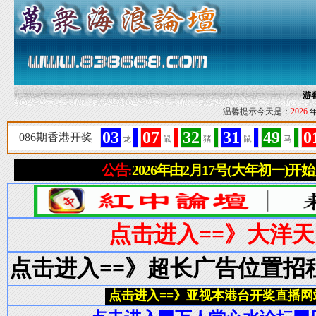
游
温馨提示今天是：
2026