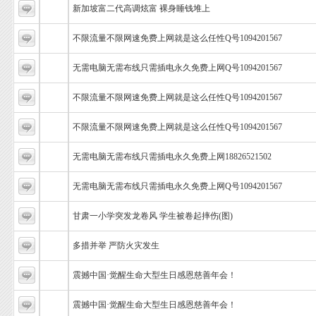
新加坡富二代高调炫富 裸身睡钱堆上
不限流量不限网速免费上网就是这么任性Q号1094201567
无需电脑无需布线只需插电永久免费上网Q号1094201567
不限流量不限网速免费上网就是这么任性Q号1094201567
不限流量不限网速免费上网就是这么任性Q号1094201567
无需电脑无需布线只需插电永久免费上网18826521502
无需电脑无需布线只需插电永久免费上网Q号1094201567
甘肃一小学突发龙卷风 学生被卷起摔伤(图)
多措并举 严防火灾发生
震撼中国·觉醒生命大型生日感恩慈善年会！
震撼中国·觉醒生命大型生日感恩慈善年会！