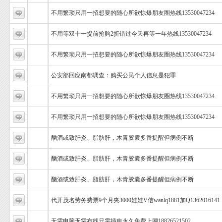
不用繁琐只用一招想要的随心所欲惊爆朋友圈热线13530047234
不用等双十一提前抢购2折错过今天再等一年热线13530047234
不用繁琐只用一招想要的随心所欲惊爆朋友圈热线13530047234
公安部回应南都调查：购买公民个人信息是犯罪
不用繁琐只用一招想要的随心所欲惊爆朋友圈热线13530047234
不用繁琐只用一招想要的随心所欲惊爆朋友圈热线13530047234
酗酒或致肝炎、脂肪肝，木青胶囊多番提醒但病例不断
酗酒或致肝炎、脂肪肝，木青胶囊多番提醒但病例不断
酗酒或致肝炎、脂肪肝，木青胶囊多番提醒但病例不断
代开茂名劳务费票9个月夹3000娃娃V信wanlq1881加Q1362016141
无需电脑无需布线只需插电永久免费上网18826521502