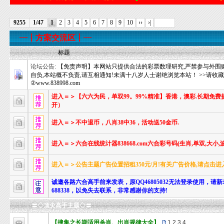
9255
1/47
1
2
3
4
5
6
7
8
9
10
››
›|
┈┋方案交流区┋┈
标题
论坛公告:
【免责声明】本网站只提供合法的彩票数理研究,严禁参与外围
自负,本站概不负责,请互相通知!未满十八岁人士谢绝浏览本站！ >>请收藏好永久
②www.838998.com
进入＝＞【六六为民，单双99。99%精准】香港，澳彩.长期免费提
开）
进入＝＞不中退币，八肖38中36，活动送50金币.
进入＝＞六合在线统计器838668.com六合彩号码(生肖,单双,大小
进入＝＞公告主题广告位置招租350元/月!有关广告价格,请点击进
诚邀各路六合高手前来发表，原QQ46805032无法登录使用，请新
688338，以免失去联系，非常感谢你的支持!
〓◇顶尖高手主题◇〓
【搜集之长期适用杀肖、出肖规律大全】
1
2
3
4