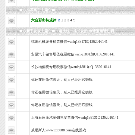
〓◇推荐高手主题◇〓
六合彩出特规律
1
2
3
4
5
〓◇新手发表主题◇〓（请按统一格式发贴,申请置顶请注明）
杭州机械设备税票微信wanlq1881加Q1362016141
安徽汽车销售增值税票微信wanlq1881加Q1362016141
长沙增值税专用税票微信wanlq1881加Q1362016141
你还在用微信聊天，别人已经用它赚钱
你还在用微信聊天，别人已经用它赚钱
你还在用微信聊天，别人已经用它赚钱
上海石家庄汽车销售发票微信wanlq1881加Q1362016141
威尼斯人www.zd5688.com在线游戏