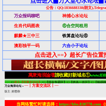
┈┋方案交流区┋┈
万众海浪论坛
»
版主:
好想你
当网络繁忙时请选择：
https://bbs.838778.com
（