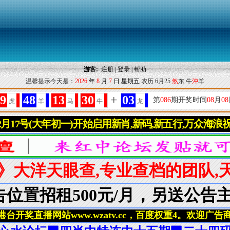
游客:
注册
|
登录
|
帮助
温馨提示今天是：
2026
年
8
月
7
日
星期五
农历 6月25
煞
东 牛
沖
羊