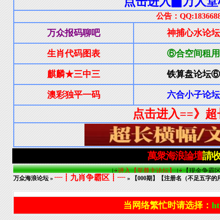
┈┋九肖争霸区┋┈
万众海浪论坛
»
» 【000期】【注册名（不足五字
当网络繁忙时请选择：
ht