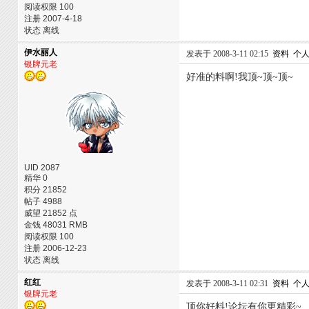
阅读权限 100
注册 2007-4-18
状态 离线
伊水丽人
发表于 2008-3-11 02:15
资料
个
银牌元老
好准的料啊!我顶~顶~顶~
UID 2087
精华 0
积分 21852
帖子 4988
威望 21852 点
金钱 48031 RMB
阅读权限 100
注册 2006-12-23
状态 离线
红红
发表于 2008-3-11 02:31
资料
个
银牌元老
顶你好料!论坛有你更精彩~