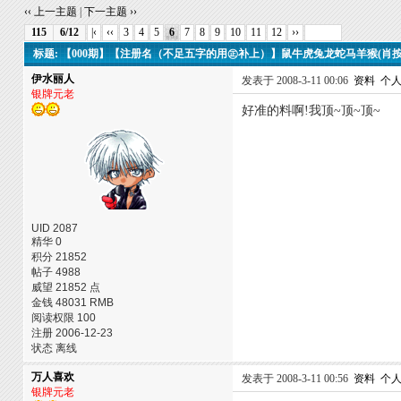
‹‹ 上一主题
|
下一主题 ››
115
6/12
|‹
‹‹
3
4
5
6
7
8
9
10
11
12
››
标题: 【000期】【注册名（不足五字的用㊣补上）】鼠牛虎兔龙蛇马羊猴(肖
伊水丽人
发表于 2008-3-11 00:06
资料
个
银牌元老
好准的料啊!我顶~顶~顶~
UID 2087
精华 0
积分 21852
帖子 4988
威望 21852 点
金钱 48031 RMB
阅读权限 100
注册 2006-12-23
状态 离线
万人喜欢
发表于 2008-3-11 00:56
资料
个
银牌元老