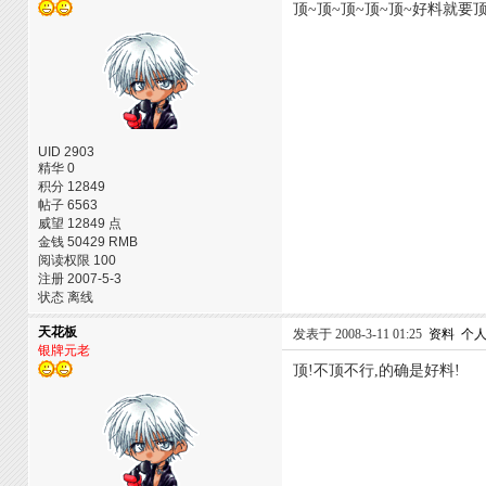
顶~顶~顶~顶~顶~好料就要顶
UID 2903
精华 0
积分 12849
帖子 6563
威望 12849 点
金钱 50429 RMB
阅读权限 100
注册 2007-5-3
状态 离线
天花板
发表于 2008-3-11 01:25
资料
个
银牌元老
顶!不顶不行,的确是好料!