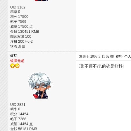
UID 3162
精华 0
积分 17500
帖子 7569
威望 17500 点
金钱 130451 RMB
阅读权限 100
注册 2007-6-2
状态 离线
红红
发表于 2008-3-11 02:08
资料
个
银牌元老
顶!不顶不行,的确是好料!
UID 2821
精华 0
积分 14454
帖子 7288
威望 14454 点
金钱 58181 RMB