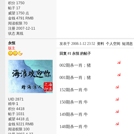
积分 1750
帖子 17
威望 1750 点
金钱 4791 RMB
阅读权限 70
注册 2007-12-11
状态 离线
永恒
发表于 2008-1-12 23:52
资料
个人空间
短消息
版主
回复 #1 永恒 的帖子
002期杀一肖；猪
001期杀一肖；猪
152期杀一肖:牛
UID 2871
150期杀一肖:牛
精华
1
积分 4418
帖子 1031
149期杀一肖:牛
威望 4418 点
金钱 9221 RMB
148期杀一肖:牛
阅读权限 100