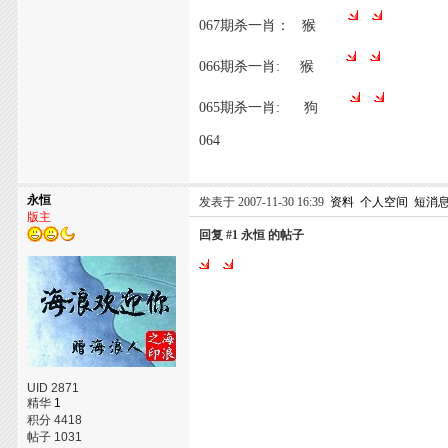
067期杀一肖： 猴
066期杀一肖: 猴
065期杀一肖: 狗
064
永恒
发表于 2007-11-30 16:39
资料
个人空间
短消
版主
回复 #1 永恒 的帖子
UID 2871
精华
1
积分 4418
帖子 1031