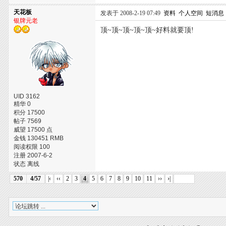
天花板
发表于 2008-2-19 07:49
资料
个人空间
短消息
银牌元老
顶~顶~顶~顶~顶~好料就要顶!
UID 3162
精华 0
积分 17500
帖子 7569
威望 17500 点
金钱 130451 RMB
阅读权限 100
注册 2007-6-2
状态 离线
570
4/57
|‹
‹‹
2
3
4
5
6
7
8
9
10
11
››
›|