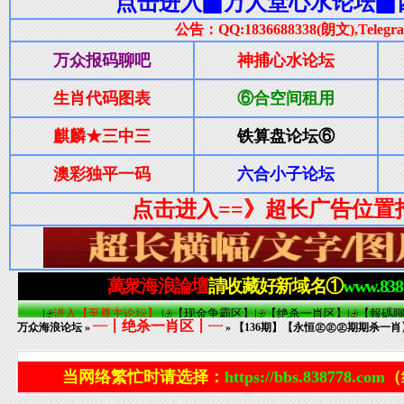
┈┋绝杀一肖区┋┈
万众海浪论坛
»
» 【136期】【永恒㊣㊣㊣期期杀一
当网络繁忙时请选择：
https://bbs.838778.com
（