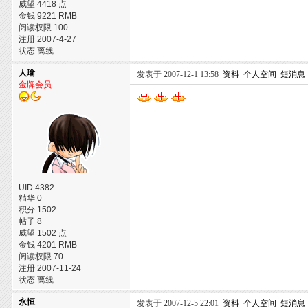
威望 4418 点
金钱 9221 RMB
阅读权限 100
注册 2007-4-27
状态 离线
人瑜
发表于 2007-12-1 13:58
资料
个人空间
短消息
金牌会员
UID 4382
精华 0
积分 1502
帖子 8
威望 1502 点
金钱 4201 RMB
阅读权限 70
注册 2007-11-24
状态 离线
永恒
发表于 2007-12-5 22:01
资料
个人空间
短消息