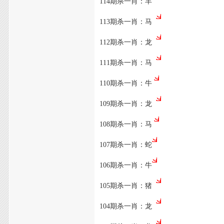
114期杀一肖：羊
113期杀一肖：马
112期杀一肖：龙
111期杀一肖：马
110期杀一肖：牛
109期杀一肖：龙
108期杀一肖：马
107期杀一肖：蛇
106期杀一肖：牛
105期杀一肖：猪
104期杀一肖：龙