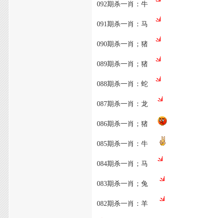
092期杀一肖：牛
091期杀一肖：马
090期杀一肖；猪
089期杀一肖；猪
088期杀一肖：蛇
087期杀一肖：龙
086期杀一肖；猪
085期杀一肖：牛
084期杀一肖；马
083期杀一肖；兔
082期杀一肖：羊