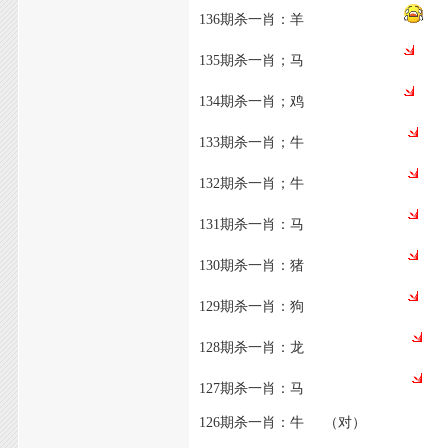
136期杀一肖：羊
135期杀一肖；马
134期杀一肖；鸡
133期杀一肖；牛
132期杀一肖；牛
131期杀一肖：马
130期杀一肖：猪
129期杀一肖：狗
128期杀一肖：龙
127期杀一肖：马
126期杀一肖：牛 （对）