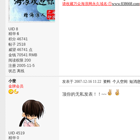
请收藏万众海浪网永久域名:①
www.838668.com
UID 8
精华
6
积分 46741
帖子 2518
威望 46741 点
金钱 70541 RMB
阅读权限 200
注册 2005-11-5
状态 离线
小斐
发表于 2007-12-16 11:22
资料
个人空间
短消
金牌会员
顶你的无私发表！！~~
UID 4519
精华 0