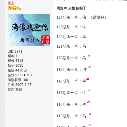
版主
回复 #1 永恒 的帖子
124期杀一肖：猪 （错得好）
123期杀一肖：牛
122期杀一肖；马
121期杀一肖：马
UID 2871
精华
1
120期杀一肖：马
积分 4418
帖子 1031
119期杀一肖： 牛
威望 4418 点
金钱 9221 RMB
阅读权限 100
118期杀一肖：牛
注册 2007-4-27
状态 离线
117期杀一肖：牛
116期杀一肖：牛
115期杀一肖：马