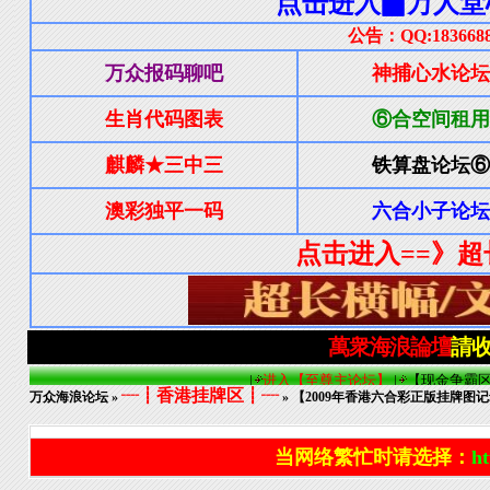
┈┋香港挂牌区┋┈
万众海浪论坛
»
» 【2009年香港六合彩正版挂牌图
当网络繁忙时请选择：
ht