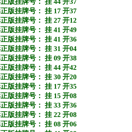
正版挂牌号： 挂 44 开37
正版挂牌号： 挂 17 开37
正版挂牌号： 挂 27 开12
正版挂牌号： 挂 41 开49
正版挂牌号： 挂 41 开36
正版挂牌号： 挂 31 开04
正版挂牌号： 挂 09 开38
正版挂牌号： 挂 44 开42
正版挂牌号： 挂 30 开20
正版挂牌号： 挂 17 开35
正版挂牌号： 挂 15 开08
正版挂牌号： 挂 33 开36
正版挂牌号： 挂 22 开08
正版挂牌号： 挂 08 开06