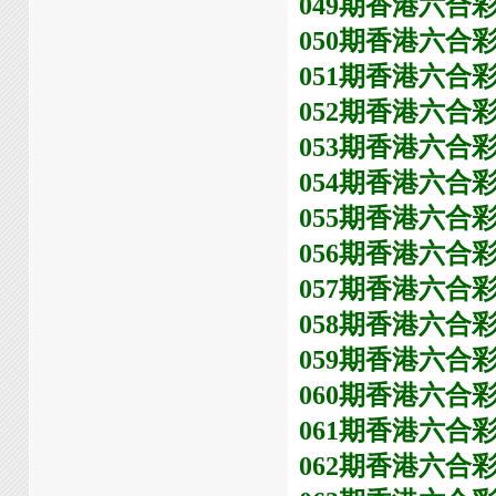
049期香港六合彩
050期香港六合彩
051期香港六合彩
052期香港六合彩
053期香港六合彩
054期香港六合彩
055期香港六合彩
056期香港六合彩
057期香港六合彩
058期香港六合彩
059期香港六合彩
060期香港六合彩
061期香港六合彩
062期香港六合彩