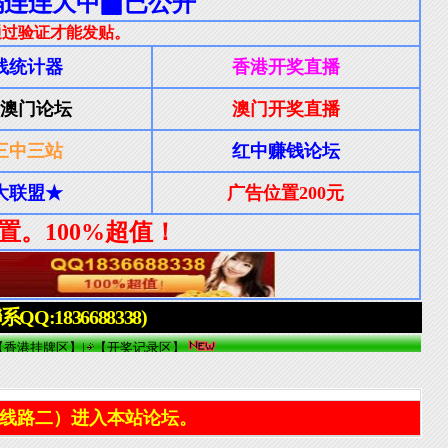
线路二）进入本站论坛。