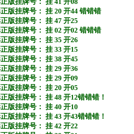
正版挂牌号： 挂 41 开08
正版挂牌号： 挂 20 开44 错错错
正版挂牌号： 挂 47 开25
正版挂牌号： 挂 02 开02 错错错
正版挂牌号： 挂 35 开26
正版挂牌号： 挂 33 开15
正版挂牌号： 挂 38 开45
正版挂牌号： 挂 29 开36
正版挂牌号： 挂 29 开09
正版挂牌号： 挂 20 开05
正版挂牌号： 挂 48 开12错错错！
正版挂牌号： 挂 40 开10
正版挂牌号： 挂 43 开43错错错！
正版挂牌号： 挂 42 开22