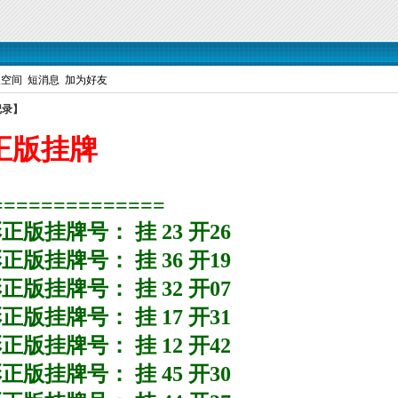
人空间
短消息
加为好友
记录】
港正版挂牌
==============
正版挂牌号： 挂 23 开26
正版挂牌号： 挂 36 开19
正版挂牌号： 挂 32 开07
正版挂牌号： 挂 17 开31
正版挂牌号： 挂 12 开42
正版挂牌号： 挂 45 开30