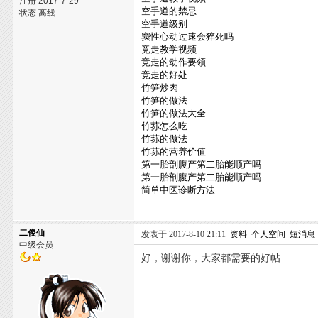
注册 2017-7-29
空手道的禁忌
状态 离线
空手道级别
窦性心动过速会猝死吗
竞走教学视频
竞走的动作要领
竞走的好处
竹笋炒肉
竹笋的做法
竹笋的做法大全
竹荪怎么吃
竹荪的做法
竹荪的营养价值
第一胎剖腹产第二胎能顺产吗
第一胎剖腹产第二胎能顺产吗
简单中医诊断方法
二俊仙
发表于 2017-8-10 21:11
资料
个人空间
短消息
中级会员
好，谢谢你，大家都需要的好帖