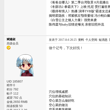
《爸爸去哪儿》第二季台湾取景 8月底播出
《冬荫功2:拳霸天下》上映 托尼·贾打遍世
《载得有情人》热播 演绎TVB版"霸道女总
揭明星隐疾：邓紫棋左颚骨萎缩 冯小刚白
《白雪公主之矮人力量》强势来袭
陈伟霆与baby旧情史曝光 亲密旧照外流
斌辅叔
发表于 2017-8-6 20:25
资料
个人空间
短消息
高级会员
做个记号，下次好找！
UID 185807
精华 0
积分 792
穴位埋线减肥
帖子 112
穴位的基础知识
威望 792 点
空心菜怎么做好吃
金钱 2650 RMB
空心菜的做法
阅读权限 50
空手道教学视频