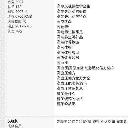
积分 2007
高尔夫视频教学全集
帖子 178
高尔夫运动的好处
威望 2007 点
高尔夫运动的特点
金钱 6700 RMB
阅读权限 70
高空跳伞
注册 2017-7-16
高端养生
状态 离线
高端养生按摩足
高端养生滋补品
高端疗养旅游
高考体检
高考体检项目
高考饮食起居
高血压
高血压|高脂血症|动脉硬化偏方秘方
高血压偏方
高血压偏方秘方大全
高血压能喝药酒吗
高血压饮食禁忌
魔芋是什么
魔芋烧鸭的做法
魔芋粉减肥
艾晓长
发表于 2017-7-24 09:28
资料
个人空间
短消息
高级会员