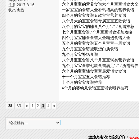
六个月宝宝的营养食谱六个月宝宝辅食大全
注册 2017-8-16
一岁宝宝的食谱大全补钙增高的营养食谱
状态 离线
四个月的宝宝食谱五款宝宝营养食谱
八个月大的宝宝食谱专属宝宝五款食谱
八个月的宝宝的辅食八个月宝宝食谱推荐
七个月宝宝食谱7个月宝宝辅食添加攻略
四个月宝宝辅食食谱大全精选食谱大全
五个月的宝宝食谱五个月宝宝一周食谱
九个月宝宝食谱摄取蛋白质食谱
九个月宝宝补钙食谱
八个月宝宝食谱八个月宝宝粥类营养食谱
九个月宝宝食谱七款食谱满足宝宝所需营养
六个月的宝宝辅食宝宝最爱辅食食谱
十一个月宝宝五大食谱推荐
十个月的宝宝食谱推荐
4个月的婴幼儿食谱宝宝辅食喂养技巧
38
3/4
‹‹
1
2
3
4
››
本站永久域名①：
www