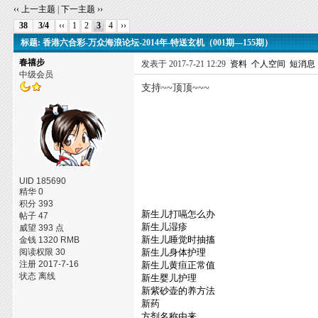
‹‹ 上一主题
|
下一主题 ››
38
3/4
‹‹
1
2
3
4
››
标题: 香港六合彩-万众海浪论坛-2014年-特送玄机（001期—155期）
春禧步
发表于 2017-7-21 12:29
资料
个人空间
短消息
中级会员
支持~~顶顶~~~
UID 185690
精华 0
积分 393
新生儿打嗝怎么办
帖子 47
新生儿湿疹
威望 393 点
新生儿睡觉时抽搐
金钱 1320 RMB
阅读权限 30
新生儿身体护理
注册 2017-7-16
新生儿黄疸正常值
状态 离线
新生婴儿护理
新紫砂壶的养方法
新药
方剂名称由来