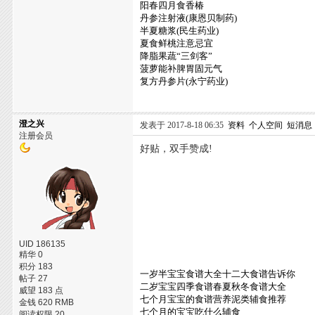
阳春四月食香椿
丹参注射液(康恩贝制药)
半夏糖浆(民生药业)
夏食鲜桃注意忌宜
降脂果蔬“三剑客”
菠萝能补脾胃固元气
复方丹参片(永宁药业)
澄之兴
发表于 2017-8-18 06:35
资料
个人空间
短消息
注册会员
好贴，双手赞成!
UID 186135
精华 0
积分 183
一岁半宝宝食谱大全十二大食谱告诉你
帖子 27
二岁宝宝四季食谱春夏秋冬食谱大全
威望 183 点
七个月宝宝的食谱营养泥类辅食推荐
金钱 620 RMB
七个月的宝宝吃什么辅食
阅读权限 20