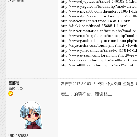
状态 离线
http://www.dyqcw.com/thread-646103-1-1.ht
http://www.yhgd.com/forum.php?mod=viewt
http://www.pigs168.com/thread-282106-1-1.
http://www.dpw52.com/bbs/forum.php?mod=
http://www.6rbi.com/thread-1438-1-1.html
http://djakk.com/thread-35488-1-1.html
http://www.timestation.cn/forum.php?mod=
http://www.upchengdu.com/forum.php?mod=
http://www.gaoduanbanyou.com/forum.php?
http://myzenchn.com/forum.php?mod=viewt
http://www.yihaozhi.com/thread-541781-1-1.
http://www.eysson.com/forum.php?mod=vie
http://hzxtax.com/forum.php?mod=viewthre
http://web4000.com/forum.php?mod=viewth
臣萋碧
发表于 2017-8-6 03:43
资料
个人空间
短消息
高级会员
看过，的确不错。谢谢楼主
UID 185838