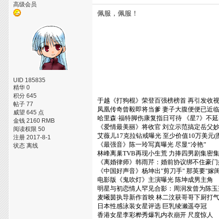
高级会员
佩服，佩服！
UID 185835
精华 0
积分 645
于越《打狗棍》荣登百强榜榜首 再引发收
帖子 77
凤凰传奇曾毅即将当爹 妻子大腹便便已近
威望 645 点
哈里森·福特脚伤康复指日可待 《星7》不
金钱 2160 RMB
《爱情最美丽》将收官 刘立示范搞定岳父
阅读权限 50
艾薇儿17克拉钻戒曝光 至少价值10万美元(
注册 2017-8-1
《最强音》陈一玲写真曝光 尽显“冷艳”
状态 离线
林峰离巢TVB再现小生荒 力捧四男剧集密
《离婚律师》韩雨芹：婚前协议绑不住豪门
《中国好声音》杨坤出"剪刀手" 那英要"嫁闺
电影版《鬼吹灯》主演曝光 陈坤成男主角
明星与初恋情人罕见合影：周润发曾为陈玉
麦曦茵执导新作首映 林二汶获哥哥下厨打
日本性感泳装女星评选 巨乳绫濑遥夺冠
香港女星李彩桦秀爆乳内衣崩开 尺度惊人