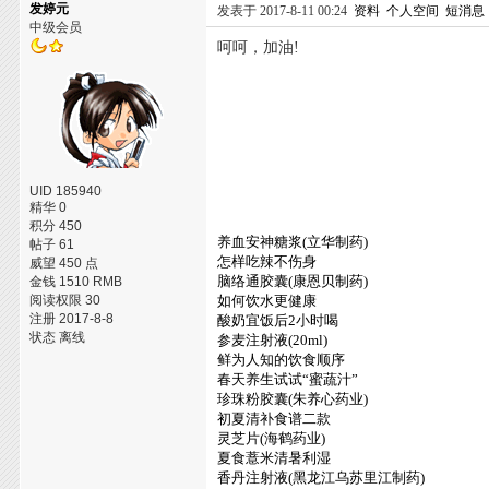
发婷元
发表于 2017-8-11 00:24
资料
个人空间
短消息
中级会员
呵呵，加油!
UID 185940
精华 0
积分 450
养血安神糖浆(立华制药)
帖子 61
怎样吃辣不伤身
威望 450 点
脑络通胶囊(康恩贝制药)
金钱 1510 RMB
阅读权限 30
如何饮水更健康
注册 2017-8-8
酸奶宜饭后2小时喝
状态 离线
参麦注射液(20ml)
鲜为人知的饮食顺序
春天养生试试“蜜蔬汁”
珍珠粉胶囊(朱养心药业)
初夏清补食谱二款
灵芝片(海鹤药业)
夏食薏米清暑利湿
香丹注射液(黑龙江乌苏里江制药)