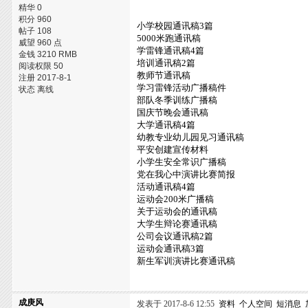
精华 0
积分 960
小学校园通讯稿3篇
帖子 108
5000米跑通讯稿
威望 960 点
学雷锋通讯稿4篇
金钱 3210 RMB
培训通讯稿2篇
阅读权限 50
教师节通讯稿
注册 2017-8-1
学习雷锋活动广播稿件
状态 离线
部队冬季训练广播稿
国庆节晚会通讯稿
大学通讯稿4篇
幼教专业幼儿园见习通讯稿
平安创建宣传材料
小学生安全常识广播稿
党在我心中演讲比赛简报
活动通讯稿4篇
运动会200米广播稿
关于运动会的通讯稿
大学生辩论赛通讯稿
公司会议通讯稿2篇
运动会通讯稿3篇
新生军训演讲比赛通讯稿
成庚风
发表于 2017-8-6 12:55
资料
个人空间
短消息