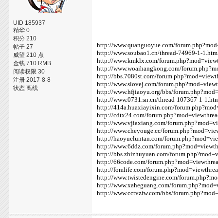
UID 185937
精华 0
积分 210
http://www.quanguoyue.com/forum.php?mod
帖子 27
http://www.soubao1.cn/thread-74969-1-1.htm
威望 210 点
http://www.kmklx.com/forum.php?mod=view
金钱 710 RMB
http://www.woaihangkong.com/forum.php?m
阅读权限 30
http://bbs.7080st.com/forum.php?mod=view
注册 2017-8-8
http://www.slovej.com/forum.php?mod=view
状态 离线
http://www.hfjiaoyu.org/bbs/forum.php?mo
http://www.0731.sn.cn/thread-107367-1-1.ht
http://414a.huaxiayixin.com/forum.php?mo
http://cdtx24.com/forum.php?mod=viewthre
http://www.vjiaxiang.com/forum.php?mod=v
http://www.cheyouge.cc/forum.php?mod=vi
http://haoyueluntan.com/forum.php?mod=v
http://www.6ddz.com/forum.php?mod=viewt
http://bbs.zhizhuyuan.com/forum.php?mod=
http://66code.com/forum.php?mod=viewthr
http://fomlife.com/forum.php?mod=viewthr
http://www.twistedengine.com/forum.php?m
http://www.xaheguang.com/forum.php?mod=
http://www.cctvzfw.com/bbs/forum.php?mod