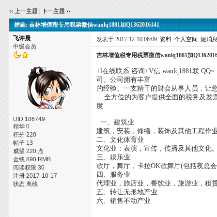
‹‹ 上一主题
|
下一主题 ››
标题: 吉林增值税专用税票微信wanlq1881加Q1362016141
飞许晨
发表于 2017-12-10 06:09
资料
个人空间
短消
中级会员
吉林增值税专用税票微信wanlq1881加Q1362016
+l在线联系 咨询+V信 wanlq1881联
司。公司拥有丰富
的经验、一支精干的财会从事人员，让
全方位的为客户提供全面的税务及发票
度
UID 186749
一、建筑业
精华 0
建筑，安装，修缮，装饰及其他工程作
积分 220
二、文化体育业
帖子 13
文化业：表演，宣传，传播及其他文化
威望 220 点
三、娱乐业
金钱 890 RMB
歌厅，舞厅，卡拉OK歌舞厅(包括夜总
阅读权限 30
四、服务业
注册 2017-10-17
代理业，旅店业，餐饮业，旅游业，租
状态 离线
五、转让无形地产业
六、销售不动产业