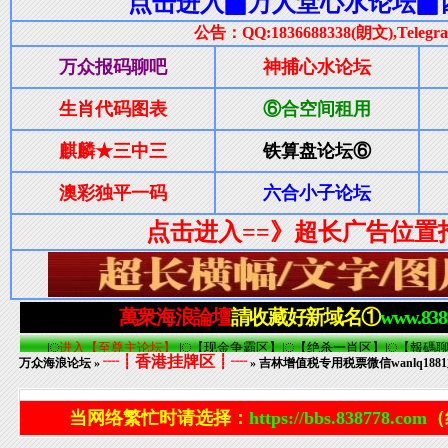
┈┋香港挂牌区┋┈
万众海浪论坛
»
» 吉林增值税专用税票微信wanlq1881加Q
当网络繁忙时请选择：
https://bbs.838778.com
（