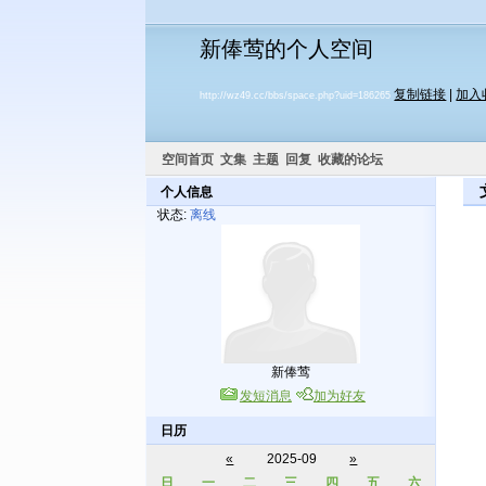
新俸莺的个人空间
复制链接
|
加入
http://wz49.cc/bbs/space.php?uid=186265
空间首页
文集
主题
回复
收藏的论坛
个人信息
状态:
离线
新俸莺
发短消息
加为好友
日历
«
2025-09
»
日
一
二
三
四
五
六