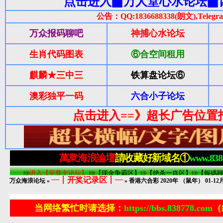
┈┋开奖记录区┋┈
万众海浪论坛
»
» 香港六合彩 2020年 （鼠年） 01-
当网络繁忙时请选择：
https://bbs.838778.com
（